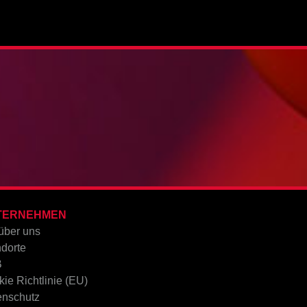
TERNEHMEN
über uns
dorte
B
ie Richtlinie (EU)
enschutz